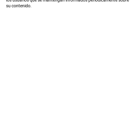
los usuarios que se mantengan informados periódicamente sobre
su contenido.