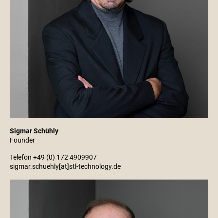
Sigmar Schühly
Founder
Telefon +49 (0) 172 4909907
sigmar.schuehly[at]stl-technology.de